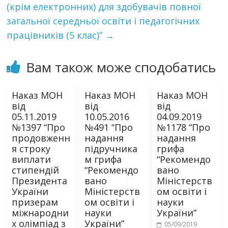
(крім електронних) для здобувачів повної
загальної середньої освіти і педагогічних
працівників (5 клас)”
→
Вам також може сподобатись
Наказ МОН
Наказ МОН
Наказ МОН
від
від
від
05.11.2019
10.05.2016
04.09.2019
№1397 “Про
№491 “Про
№1178 “Про
продовженн
надання
надання
я строку
підручника
грифа
виплати
м грифа
“Рекомендо
стипендій
“Рекомендо
вано
Президента
вано
Міністерств
України
Міністерств
ом освіти і
призерам
ом освіти і
науки
міжнародни
науки
України”
х олімпіад з
України”
05/09/2019