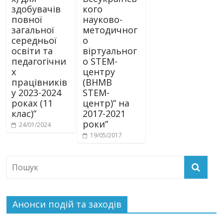
здобувачів
кого
повної
науково-
загальної
методичног
середньої
о
освіти та
віртуальног
педагогічни
о STEM-
х
центру
працівників
(ВНМВ
у 2023-2024
STEM-
роках (11
центр)” на
клас)”
2017-2021
роки”
24/01/2024
19/05/2017
Анонси подій та заходів