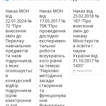
Наказ МОН
Наказ МОН
Наказ від
від
від
23.02.2018 №
22.01.2024 №
17.05.2017 №
187 “Про
72 “Про
708 “Про
внесення
внесення
проведення
змін до
змін до
дослідно-
наказу
Переліку
експеримен
Міністерств
навчальних
тальної
а освіти і
предметів
роботи
науки
та назв
всеукраїнсь
України від
підручників,
кого рівня
31.10.2017 №
з яких
за темою:
1435”
оголошуєтьс
“Науково-
24/02/2018
я
методичні
конкурсний
засади
відбір
створення
підручників
та
(крім
функціонува
електронни
ння
х) для
Всеукраїнсь