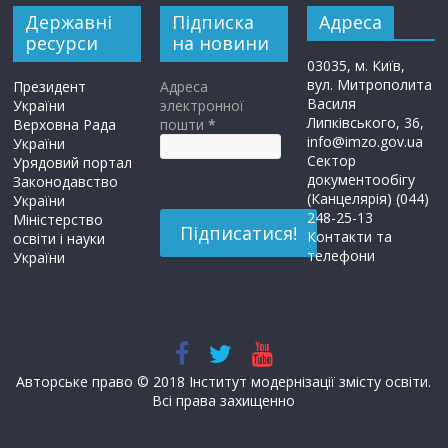
Державні
Підписка
Адреса
ресурси
на новини
03035, м. Київ,
вул. Митрополита
Президент
Адреса
Василя
України
электронної
Липківського, 36,
Верховна Рада
пошти
*
info@imzo.gov.ua
України
Сектор
Урядовий портал
документообігу
Законодавство
(Канцелярія) (044)
України
248-25-13
Міністерство
Контакти та
освіти і науки
телефони
України
Авторське право © 2018 Інститут модернізації змісту освіти.
Всі права захищенно