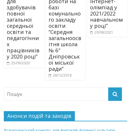
для
роботи на
Інтернет-
здобувачів
базі
олімпіад у
повної
комунально
2021/2022
загальної
го закладу
навчальном
середньої
освіти
у році”
освіти та
“Середня
20/08/2021
педагогічни
загальноосв
х
ітня школа
працівників
№ 6″
у 2020 році”
Дніпровськ
ої міської
25/09/2020
ради”
28/12/2018
Анонси подій та заходів
Всеукраїнський конкурс для вчителів фізичної культури