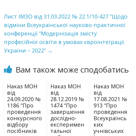
Лист ІМЗО від 31.03.2022 № 22.1/10-427 “Щодо
відміни Всеукраїнської науково-практичної
конференції “Модернізація змісту
професійної освіти в умовах євроінтеграції
України – 2022”
→
Вам також може сподобатись
Наказ МОН
Наказ МОН
Наказ МОН
від
від
від
24.09.2020 №
28.12.2019 №
17.08.2021 №
1186 “Про
1474 “Про
913 “Про
проведення
завершення
проведення
конкурсного
дослідно-
Всеукраїнсь
відбору
експеримен
ких
посібників
тальної
учнівських