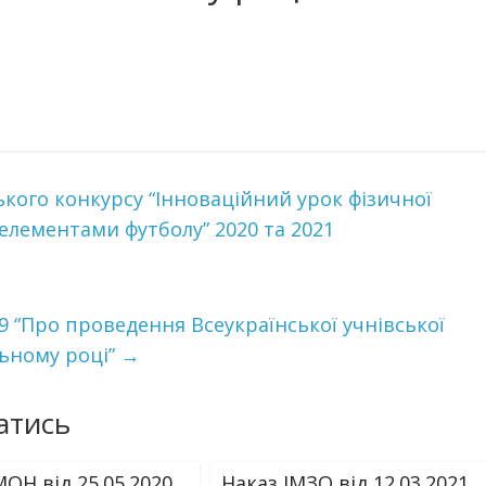
кого конкурсу “Інноваційний урок фізичної
 елементами футболу” 2020 та 2021
49 “Про проведення Всеукраїнської учнівської
льному році”
→
атись
ОН від 25.05.2020
Наказ ІМЗО від 12.03.2021