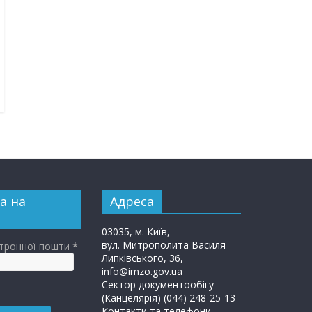
а на
Адреса
03035, м. Київ,
вул. Митрополита Василя
ктронної пошти
*
Липківського, 36,
info@imzo.gov.ua
Сектор документообігу
(Канцелярія) (044) 248-25-13
Контакти та телефони