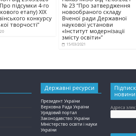
“Про підсумки 4-го
№ 23 “Про затвердження
кового етапу) ХІХ
новообраного складу
аїнського конкурсу
Вченої ради Державної
кої творчості”
наукової установи
«Інститут модернізації
020
змісту освіти»”
15/03/2021
Державні ресурси
Підписк
новини
Президент України
Верховна Рада України
Адреса эле
Урядовий портал
Законодавство України
Міністерство освіти і науки
України