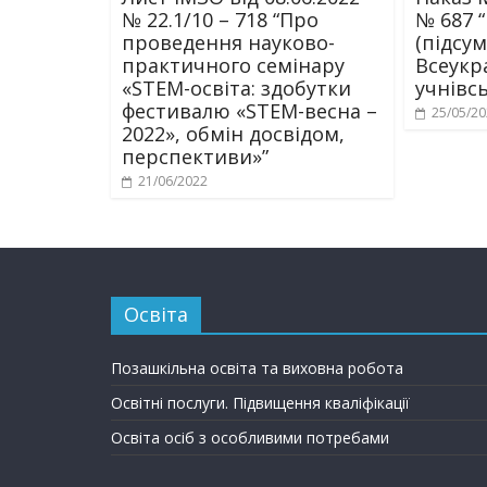
№ 22.1/10 – 718 “Про
№ 687 
проведення науково-
(підсум
практичного семінару
Всеукр
«STEM-освіта: здобутки
учнівсь
фестивалю «STEM-весна –
25/05/2
2022», обмін досвідом,
перспективи»”
21/06/2022
Освіта
Позашкільна освіта та виховна робота
Освітні послуги. Підвищення кваліфікації
Освіта осіб з особливими потребами