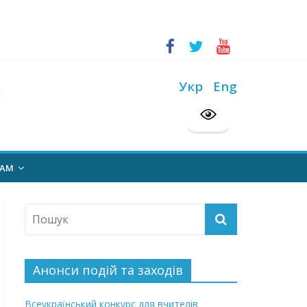
ський конкурс “Шкільна бібліотека”
на 2026/2027 н. р.
Укр
Eng
НАМ
Анонси подій та заходів
Всеукраїнський конкурс для вчителів