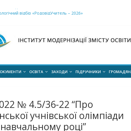
і заклади освіти»
логічний відбір «РодовідУчитель – 2026»
ів для 2026–2027 навчального року
ння проєкт наказу “Про затвердження Положення про Всеукраїн
для здобуття академічних стипендій імені Героїв Небесної Сотні 
ОКУМЕНТИ
ОСВІТА
ЗАХОДИ
ПІДРУЧНИКИ
ГРОМАДЯ
022 № 4.5/36-22 “Про
ської учнівської олімпіади
2 навчальному році”