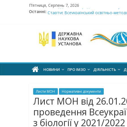
Skip
П’ятниця, Серпень 7, 2026
Сімнадцята міжнародна виставка «Сучасн
to
Останні:
Стартує Всеукраїнський освітньо-методо
content
У червні стартує доставлення підручник
МОН пропонує до громадського обговоре
Інститут
Розпочато прийом документів на конкурс 
модернізації
змісту
НОВИНИ
ПРО ІМЗО
ДІЯЛЬНІСТЬ
Д
освіти
Листи МОН
Нормативні документи
офіційний
Лист МОН від 26.01.2
веб-
проведення Всеукраїн
сайт
з біології у 2021/202