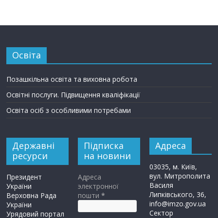
Освіта
Позашкільна освіта та виховна робота
Освітні послуги. Підвищення кваліфікації
Освіта осіб з особливими потребами
Державні
Підписка
Адреса
ресурси
на новини
03035, м. Київ,
вул. Митрополита
Президент
Адреса
Василя
України
электронної
Липківського, 36,
Верховна Рада
пошти
*
info@imzo.gov.ua
України
Сектор
Урядовий портал