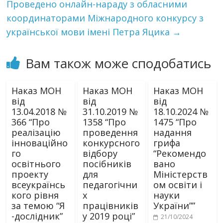
Проведено онлайн-нараду з обласними
координаторами Міжнародного конкурсу з
української мови імені Петра Яцика
→
Вам також може сподобатись
Наказ МОН
Наказ МОН
Наказ МОН
від
від
від
13.04.2018 №
31.10.2019 №
18.10.2024 №
366 “Про
1358 “Про
1475 “Про
реалізацію
проведення
надання
інноваційно
конкурсного
грифа
го
відбору
“Рекомендо
освітнього
посібників
вано
проекту
для
Міністерств
всеукраїнсь
педагогічни
ом освіти і
кого рівня
х
науки
за темою “Я
працівників
України””
-дослідник”
у 2019 році”
21/10/2024