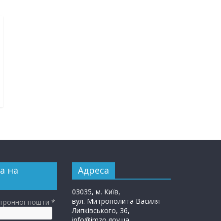
а на
Адреса
03035, м. Київ,
вул. Митрополита Василя
ктронної пошти
*
Липківського, 36,
info@imzo.gov.ua