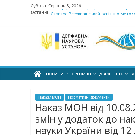
Skip
Субота, Серпень 8, 2026
Сімнадцята міжнародна виставка «Сучасн
to
Останні:
Стартує Всеукраїнський освітньо-методо
content
У червні стартує доставлення підручник
МОН пропонує до громадського обговоре
Інститут
Розпочато прийом документів на конкурс 
модернізації
змісту
НОВИНИ
ПРО ІМЗО
ДІЯЛЬНІСТЬ
Д
освіти
Накази МОН
Нормативні документи
офіційний
Наказ МОН від 10.08
веб-
змін у додаток до нак
сайт
науки України від 12