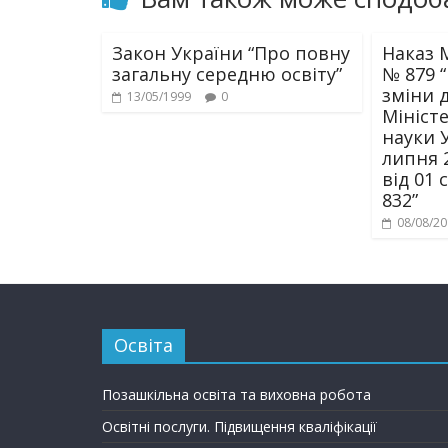
Закон України “Про повну
Наказ М
загальну середню освіту”
№ 879 
зміни 
13/05/1999
0
Міністе
науки У
липня 
від 01
832”
08/08/2
Освіта
Позашкільна освіта та виховна робота
Освітні послуги. Підвищення кваліфікації