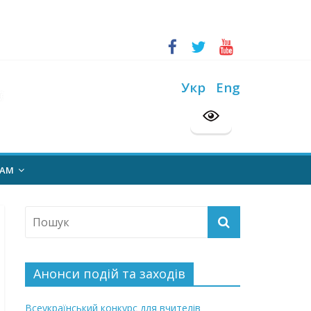
ський конкурс “Шкільна бібліотека”
на 2026/2027 н. р.
Укр
Eng
НАМ
Анонси подій та заходів
Всеукраїнський конкурс для вчителів