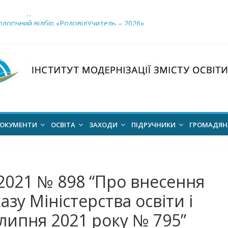
і заклади освіти»
логічний відбір «РодовідУчитель – 2026»
ів для 2026–2027 навчального року
ння проєкт наказу “Про затвердження Положення про Всеукраїн
для здобуття академічних стипендій імені Героїв Небесної Сотні 
ОКУМЕНТИ
ОСВІТА
ЗАХОДИ
ПІДРУЧНИКИ
ГРОМАДЯ
.2021 № 898 “Про внесення
азу Міністерства освіти і
 липня 2021 року № 795”