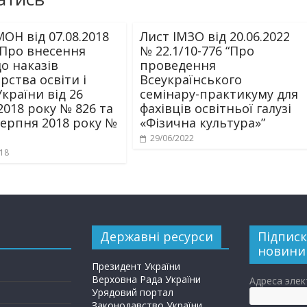
ОН від 07.08.2018
Лист ІМЗО від 20.06.2022
“Про внесення
№ 22.1/10-776 “Про
до наказів
проведення
рства освіти і
Всеукраїнського
країни від 26
семінару-практикуму для
2018 року № 826 та
фахівців освітньої галузі
 серпня 2018 року №
«Фізична культура»”
29/06/2022
018
Державні ресурси
Підписк
новини
Президент України
Верховна Рада України
Адреса эле
Урядовий портал
Законодавство України