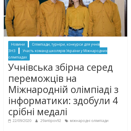
Новини
Олімпіади, турніри, конкурси для учнів
ЗНЗ
Участь команд школярів України у Міжнародних
олімпіадах
Учнівська збірна серед
переможців на
Міжнародній олімпіаді з
інформатики: здобули 4
срібні медалі
22/09/2020
29antipov92
міжнародні олімпіади