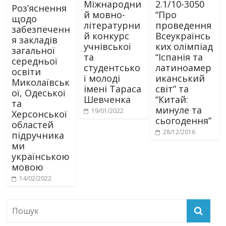
Міжнародни
2.1/10-3050
Роз’яснення
й мовно-
“Про
щодо
літературни
проведення
забезпеченн
й конкурс
Всеукраїнсь
я закладів
учнівської
ких олімпіад
загальної
та
“Іспанія та
середньої
студентсько
латиноамер
освіти
ї молоді
иканський
Миколаївськ
імені Тараса
світ” та
ої, Одеської
Шевченка
“Китай:
та
минуле та
19/01/2022
Херсонської
сьогодення”
областей
28/12/2016
підручника
ми
українською
мовою
14/02/2022