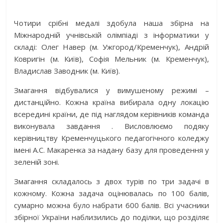
Чотири срібні медалі здобула наша збірна на
Міжнародній учнівській олімпіаді з інформатики у
складі: Олег Навер (м. Ужгород/Кременчук), Андрій
Ковригін (м. Київ), Софія Мельник (м. Кременчук),
Владислав Заводник (м. Київ).
Змагання відбувалися у вимушеному режимі –
дистанційно. Кожна країна вибирала одну локацію
всередині країни, де під наглядом керівників команда
виконувала завдання . Висловлюємо подяку
керівництву Кременчуцького педагогічного коледжу
імені А.С. Макаренка за надану базу для проведення у
зеленій зоні.
Змагання складалось з двох турів по три задачі в
кожному. Кожна задача оцінювалась по 100 балів,
сумарно можна було набрати 600 балів. Всі учасники
збірної України наблизились до поділки, що розділяє