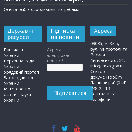
Освіта осіб з особливими потребами
Державні
Підписка
Адреса
ресурси
на новини
03035, м. Київ,
вул. Митрополита
Президент
Адреса
Василя
України
электронної
Липківського, 36,
Верховна Рада
пошти
*
info@imzo.gov.ua
України
Сектор
Урядовий портал
документообігу
Законодавство
(Канцелярія) (044)
України
248-25-13
Міністерство
Контакти та
освіти і науки
телефони
України