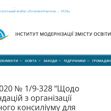
і заклади освіти»
логічний відбір «РодовідУчитель – 2026»
ів для 2026–2027 навчального року
ння проєкт наказу “Про затвердження Положення про Всеукраїн
для здобуття академічних стипендій імені Героїв Небесної Сотні 
ОКУМЕНТИ
ОСВІТА
ЗАХОДИ
ПІДРУЧНИКИ
ГРОМАДЯ
2020 № 1/9-328 “Щодо
ацій з організації
ного консиліуму для