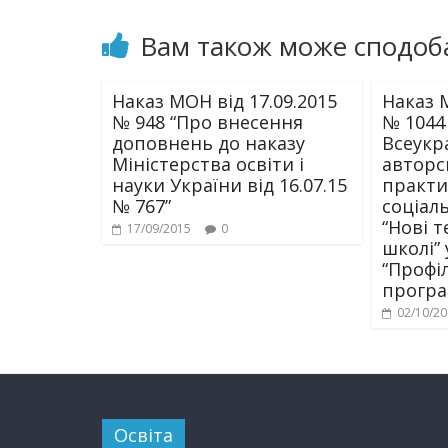
Вам також може сподоб
Наказ МОН від 17.09.2015
Наказ М
№ 948 “Про внесення
№ 1044
доповнень до наказу
Всеукр
Міністерства освіти і
авторс
науки України від 16.07.15
практи
№ 767”
соціал
“Нові т
17/09/2015
0
школі” 
“Профі
програ
02/10/2
Освіта