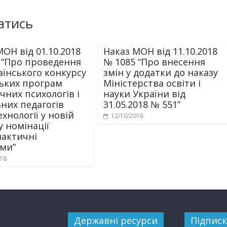
атись
ОН від 01.10.2018
Наказ МОН від 11.10.2018
 “Про проведення
№ 1085 “Про внесення
аїнського конкурсу
змін у додатки до наказу
ьких програм
Міністерства освіти і
чних психологів і
науки України від
ьних педагогів
31.05.2018 № 551”
ехнології у новій
12/10/2018
у номінації
лактичні
ми”
018
Державні ресурси
Підписк