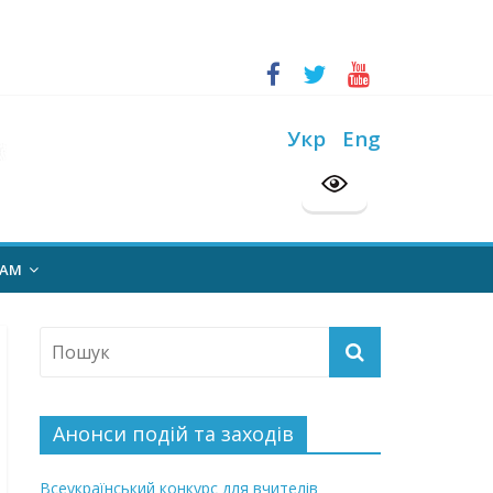
ський конкурс “Шкільна бібліотека”
на 2026/2027 н. р.
Укр
Eng
НАМ
Анонси подій та заходів
Всеукраїнський конкурс для вчителів