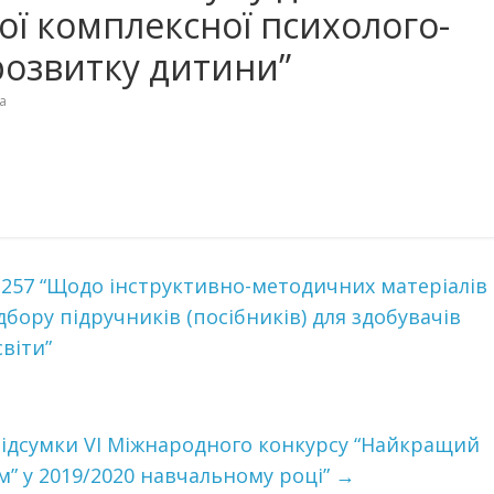
ї комплексної психолого-
розвитку дитини”
а
-1257 “Щодо інструктивно-методичних матеріалів
бору підручників (посібників) для здобувачів
світи”
 підсумки VI Міжнародного конкурсу “Найкращий
м” у 2019/2020 навчальному році”
→