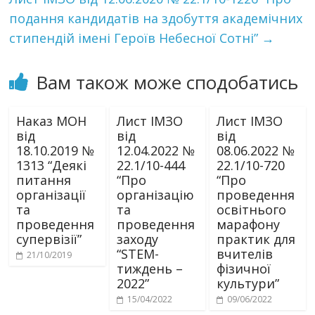
подання кандидатів на здобуття академічних
стипендій імені Героїв Небесної Сотні”
→
Вам також може сподобатись
Наказ МОН
Лист ІМЗО
Лист ІМЗО
від
від
від
18.10.2019 №
12.04.2022 №
08.06.2022 №
1313 “Деякі
22.1/10-444
22.1/10-720
питання
“Про
“Про
організації
організацію
проведення
та
та
освітнього
проведення
проведення
марафону
супервізії”
заходу
практик для
“STEM-
вчителів
21/10/2019
тиждень –
фізичної
2022”
культури”
15/04/2022
09/06/2022