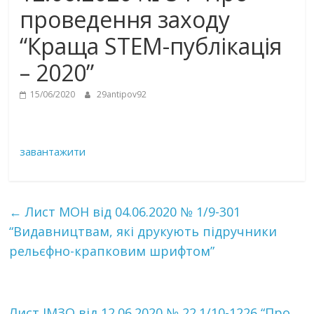
проведення заходу
“Краща STEM-публікація
– 2020”
15/06/2020
29antipov92
завантажити
←
Лист МОН від 04.06.2020 № 1/9-301
“Видавництвам, які друкують підручники
рельєфно-крапковим шрифтом”
Лист ІМЗО від 12.06.2020 № 22.1/10-1226 “Про