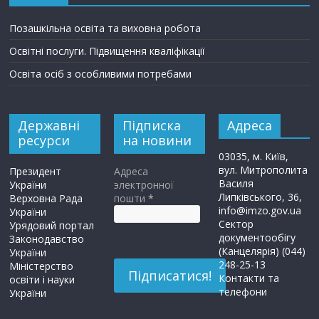
Позашкільна освіта та виховна робота
Освітні послуги. Підвищення кваліфікації
Освіта осіб з особливими потребами
Державні
Підписка
Адреса
ресурси
на новини
03035, м. Київ,
вул. Митрополита
Президент
Адреса
Василя
України
электронної
Липківського, 36,
Верховна Рада
пошти
*
info@imzo.gov.ua
України
Сектор
Урядовий портал
документообігу
Законодавство
(Канцелярія) (044)
України
248-25-13
Міністерство
Контакти та
освіти і науки
телефони
України