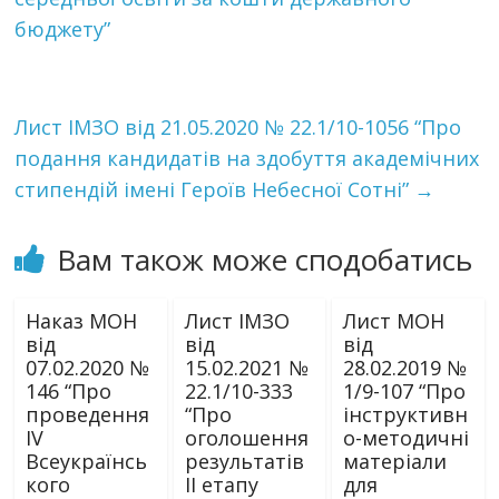
бюджету”
Лист ІМЗО від 21.05.2020 № 22.1/10-1056 “Про
подання кандидатів на здобуття академічних
стипендій імені Героїв Небесної Сотні”
→
Вам також може сподобатись
Наказ МОН
Лист ІМЗО
Лист МОН
від
від
від
07.02.2020 №
15.02.2021 №
28.02.2019 №
146 “Про
22.1/10-333
1/9-107 “Про
проведення
“Про
інструктивн
ІV
оголошення
о-методичні
Всеукраїнсь
результатів
матеріали
кого
ІІ етапу
для