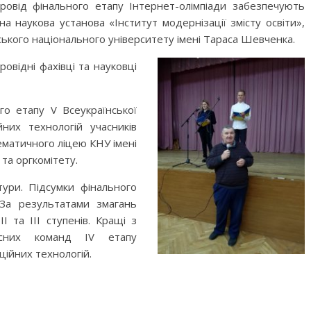
ровід фінального етапу Інтернет-олімпіади забезпечують
на наукова установа «Інститут модернізації змісту освіти»,
ського національного університету імені Тараса Шевченка.
ровідні фахівці та
науковці
го етапу V Всеукраїнської
йних технологій учасників
ематичного ліцею КНУ імені
та оргкомітету.
ури. Підсумки фінального
 За результатами змагань
 та ІІІ ступенів. Кращі з
асних команд IV етапу
ційних технологій.