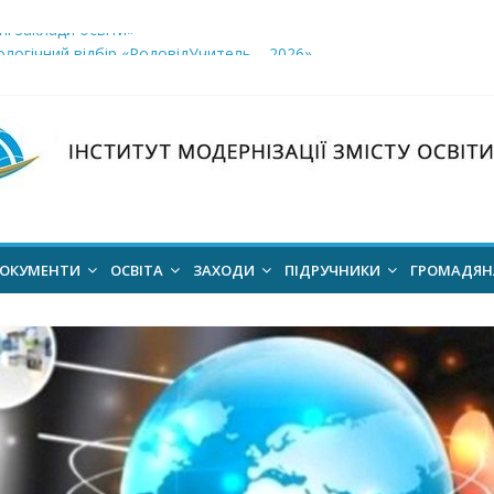
і заклади освіти»
логічний відбір «РодовідУчитель – 2026»
ів для 2026–2027 навчального року
ння проєкт наказу “Про затвердження Положення про Всеукраїн
для здобуття академічних стипендій імені Героїв Небесної Сотні 
ОКУМЕНТИ
ОСВІТА
ЗАХОДИ
ПІДРУЧНИКИ
ГРОМАДЯ