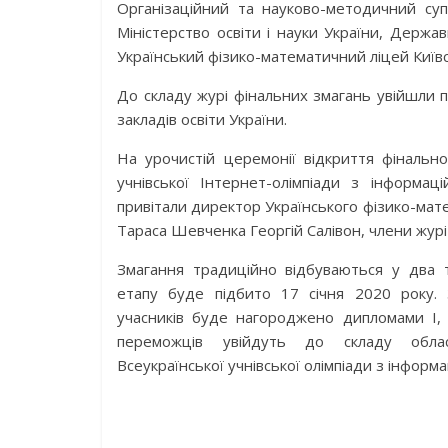
Організаційний та науково-методичний суп
Міністерство освіти і науки України, Держав
Український фізико-математичний ліцей Київ
До складу журі фінальних змагань увійшли п
закладів освіти України.
На урочистій церемонії відкриття фінально
учнівської Інтернет-олімпіади з інформаці
привітали директор Українського фізико-мат
Тараса Шевченка Георгій Салівон, члени журі 
Змагання традиційно відбуваються у два т
етапу буде підбито 17 січня 2020 року.
учасників буде нагороджено дипломами І, ІІ
переможців увійдуть до складу обл
Всеукраїнської учнівської олімпіади з інформа