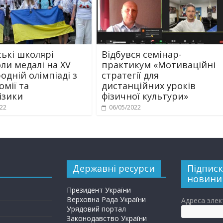
ські школярі
Відбувся семінар-
ли медалі на XV
практикум «Мотиваційні
одній олімпіаді з
стратегії для
омії та
дистанційних уроків
ізики
фізичної культури»
022
06/05/2022
Державні ресурси
Підписк
новини
Президент України
Верховна Рада України
Адреса эле
Урядовий портал
Законодавство України