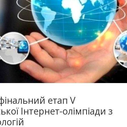
 фінальний етап V
ської Інтернет-олімпіади з
логій