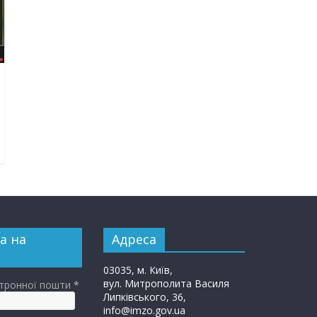
а на
Адреса
03035, м. Київ,
вул. Митрополита Василя
ктронної пошти
*
Липківського, 36,
info@imzo.gov.ua