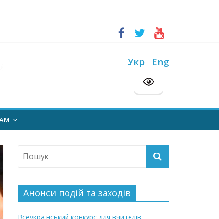
ський конкурс “Шкільна бібліотека”
Укр
Eng
на 2026/2027 н. р.
НАМ
Анонси подій та заходів
Всеукраїнський конкурс для вчителів