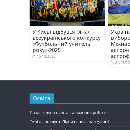
У Києві відбувся фінал
Україн
всеукраїнського конкурсу
виборо
«Футбольний учитель
Міжнар
року»-2025
астрон
астроф
15/12/2025
24/08/2
Освіта
Позашкільна освіта та виховна робота
Освітні послуги. Підвищення кваліфікації