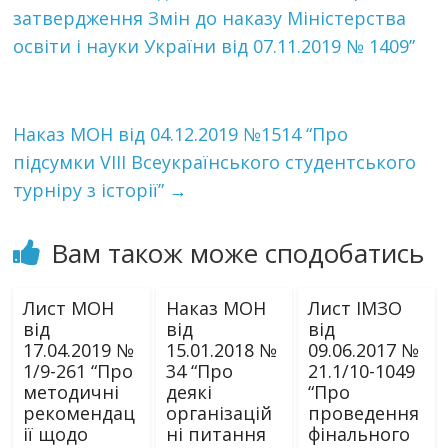
затвердження Змін до наказу Міністерства
освіти і науки України від 07.11.2019 № 1409”
Наказ МОН від 04.12.2019 №1514 “Про
підсумки VІІI Всеукраїнського студентського
турніру з історії”
→
Вам також може сподобатись
Лист МОН
Наказ МОН
Лист ІМЗО
від
від
від
17.04.2019 №
15.01.2018 №
09.06.2017 №
1/9-261 “Про
34 “Про
21.1/10-1049
методичні
деякі
“Про
рекомендац
організацій
проведення
ії щодо
ні питання
фінального