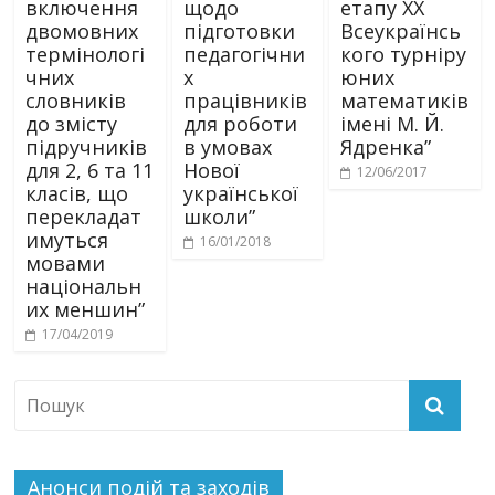
включення
щодо
етапу XХ
двомовних
підготовки
Всеукраїнсь
термінологі
педагогічни
кого турніру
чних
х
юних
словників
працівників
математиків
до змісту
для роботи
імені М. Й.
підручників
в умовах
Ядренка”
для 2, 6 та 11
Нової
12/06/2017
класів, що
української
перекладат
школи”
имуться
16/01/2018
мовами
національн
их меншин”
17/04/2019
Анонси подій та заходів