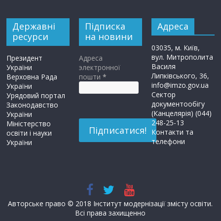
Державні
Підписка
Адреса
ресурси
на новини
03035, м. Київ,
вул. Митрополита
Президент
Адреса
Василя
України
электронної
Липківського, 36,
Верховна Рада
пошти
*
info@imzo.gov.ua
України
Сектор
Урядовий портал
документообігу
Законодавство
(Канцелярія) (044)
України
248-25-13
Міністерство
Контакти та
освіти і науки
телефони
України
Авторське право © 2018 Інститут модернізації змісту освіти.
Всі права захищенно