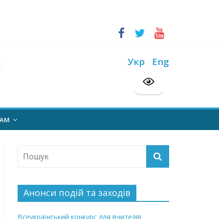
ський конкурс “Шкільна бібліотека”
на 2026/2027 н. р.
Укр
Eng
НАМ
Анонси подій та заходів
Всеукраїнський конкурс для вчителів