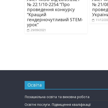
№ 22.1/10-2254 “Про
№ 21/0
проведення конкурсу
провед
“Кращий
Україн
гендерночутливий STEM-
11/12/2
урок”
29/09/2021
Освіта
Позашкільна освіта та виховна робота
Освітні послуги. Підвищення кваліфікації