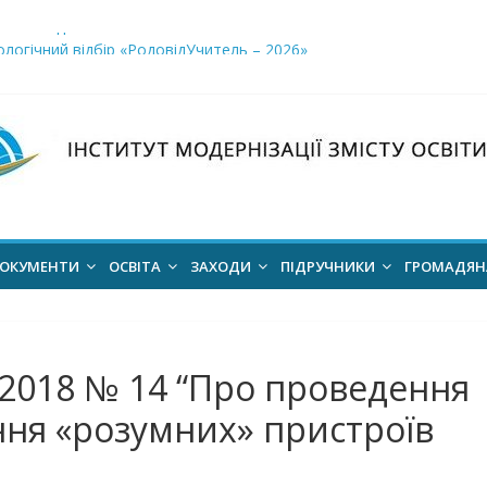
і заклади освіти»
логічний відбір «РодовідУчитель – 2026»
ів для 2026–2027 навчального року
ння проєкт наказу “Про затвердження Положення про Всеукраїн
для здобуття академічних стипендій імені Героїв Небесної Сотні 
ОКУМЕНТИ
ОСВІТА
ЗАХОДИ
ПІДРУЧНИКИ
ГРОМАДЯ
2.2018 № 14 “Про проведення
ня «розумних» пристроїв