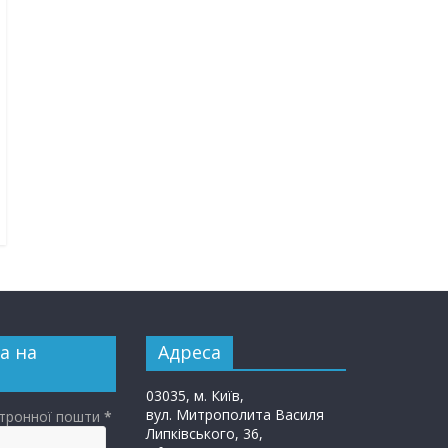
а на
Адреса
03035, м. Київ,
вул. Митрополита Василя
ктронної пошти
*
Липківського, 36,