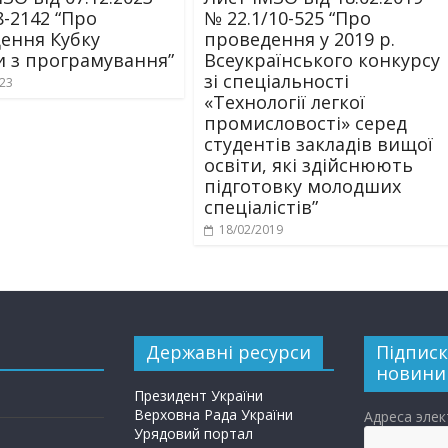
8-2142 “Про
№ 22.1/10-525 “Про
ення Кубку
проведення у 2019 р.
и з програмування”
Всеукраїнського конкурсу
зі спеціальності
023
«Технології легкої
промисловості» серед
студентів закладів вищої
освіти, які здійснюють
підготовку молодших
спеціалістів”
18/02/2019
Державні ресурси
Підписк
новини
Президент України
Верховна Рада України
Адреса эле
Урядовий портал