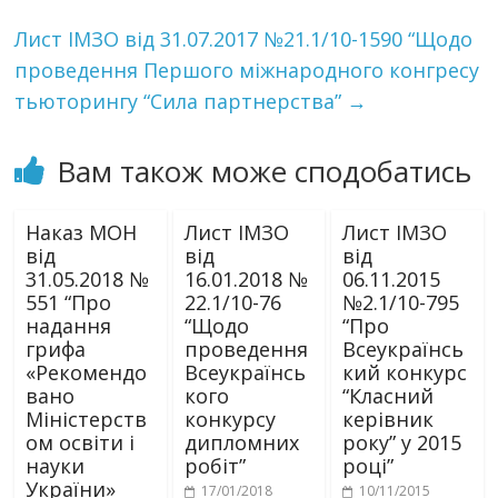
Лист ІМЗО від 31.07.2017 №21.1/10-1590 “Щодо
проведення Першого міжнародного конгресу
тьюторингу “Сила партнерства”
→
Вам також може сподобатись
Наказ МОН
Лист ІМЗО
Лист ІМЗО
від
від
від
31.05.2018 №
16.01.2018 №
06.11.2015
551 “Про
22.1/10-76
№2.1/10-795
надання
“Щодо
“Про
грифа
проведення
Всеукраїнсь
«Рекомендо
Всеукраїнсь
кий конкурс
вано
кого
“Класний
Міністерств
конкурсу
керівник
ом освіти і
дипломних
року” у 2015
науки
робіт”
році”
України»
17/01/2018
10/11/2015