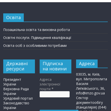
Освіта
Позашкільна освіта та виховна робота
Освітні послуги. Підвищення кваліфікації
Освіта осіб з особливими потребами
Державні
Підписка
Адреса
ресурси
на новини
03035, м. Київ,
вул. Митрополита
Президент
Адреса
Василя
України
электронної
Липківського, 36,
Верховна Рада
пошти
*
info@imzo.gov.ua
України
Сектор
Урядовий портал
документообігу
Законодавство
(Канцелярія) (044)
України