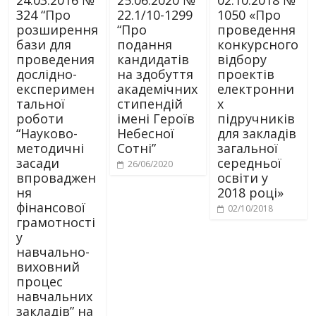
24.03.2016 №
25.06.2020 №
02.10.2018 №
324 “Про
22.1/10-1299
1050 «Про
розширення
“Про
проведення
бази для
подання
конкурсного
проведения
кандидатів
відбору
дослідно-
на здобуття
проектів
експеримен
академічних
електронни
тальної
стипендій
х
роботи
імені Героїв
підручників
“Науково-
Небесної
для закладів
методичні
Сотні”
загальної
засади
середньої
26/06/2020
впроваджен
освіти у
ня
2018 році»
фінансової
02/10/2018
грамотності
у
навчально-
виховний
процес
навчальних
закладів” на