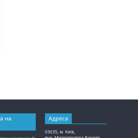
а на
Адреса
03035, м. Київ,
вул. Митрополита Василя