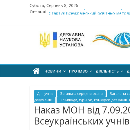
Skip
Субота, Серпень 8, 2026
Сімнадцята міжнародна виставка «Сучасн
to
Останні:
Стартує Всеукраїнський освітньо-методо
content
У червні стартує доставлення підручник
МОН пропонує до громадського обговоре
Інститут
Розпочато прийом документів на конкурс 
модернізації
змісту
НОВИНИ
ПРО ІМЗО
ДІЯЛЬНІСТЬ
Д
освіти
Для учнів
Загальна середня освіта
Загальна с
офіційний
документи
Олімпіади, турніри, конкурси для учнів 
веб-
Наказ МОН від 7.09.
сайт
Всеукраїнських учнівс