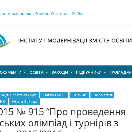
і заклади освіти»
логічний відбір «РодовідУчитель – 2026»
ів для 2026–2027 навчального року
ння проєкт наказу “Про затвердження Положення про Всеукраїн
для здобуття академічних стипендій імені Героїв Небесної Сотні 
ОКУМЕНТИ
ОСВІТА
ЗАХОДИ
ПІДРУЧНИКИ
ГРОМАДЯ
ередня освіта-заходи
Накази МОН
Новини
Нормативні
ЗНЗ
Освіта-Заходи
2015 № 915 “Про проведення
ьких олімпіад і турнірів з