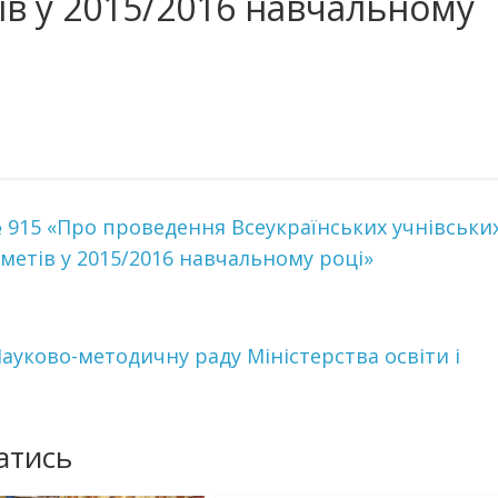
в у 2015/2016 навчальному
№ 915 «Про проведення Всеукраїнських учнівськи
дметів у 2015/2016 навчальному році»
Науково-методичну раду Міністерства освіти і
атись