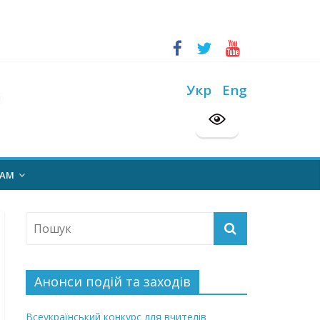
ський конкурс “Шкільна бібліотека”
на 2026/2027 н. р.
Укр
Eng
НАМ
Анонси подій та заходів
Всеукраїнський конкурс для вчителів