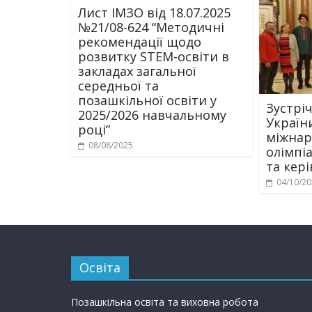
Лист ІМЗО від 18.07.2025
№21/08-624 “Методичні
рекомендації щодо
розвитку STEM-освіти в
закладах загальної
середньої та
позашкільної освіти у
Зустрі
2025/2026 навчальному
Україн
році”
міжнар
08/08/2025
олімпі
та кер
04/10/2
Освіта
Позашкільна освіта та виховна робота