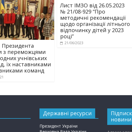
Лист ІМЗО від 26.05.2023
№ 21/08-929 “Про
методичні рекомендації
щодо організації літнього
відпочинку дітей у 2023
році”
21/06/2023
ч Президента
и з переможцями
одних учнівських
ад, їх наставниками
івниками команд
021
Державні ресурси
Підписк
новини
Президент України
Верховна Рада України