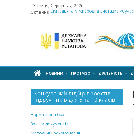
Skip
П’ятниця, Серпень 7, 2026
to
Останні:
Сімнадцята міжнародна виставка «Сучасн
content
Стартує Всеукраїнський освітньо-методо
У червні стартує доставлення підручник
МОН пропонує до громадського обговоре
Інститут
Розпочато прийом документів на конкурс 
модернізації
змісту
НОВИНИ
ПРО ІМЗО
ДІЯЛЬНІСТЬ
Д
освіти
Конкурсний відбір проектів
підручників для 5 та 10 класів
офіційний
веб-
Нормативна база
сайт
Зразки документів
Методичні рекомендації