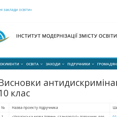
і заклади освіти»
логічний відбір «РодовідУчитель – 2026»
ів для 2026–2027 навчального року
ння проєкт наказу “Про затвердження Положення про Всеукраїн
для здобуття академічних стипендій імені Героїв Небесної Сотні 
ОКУМЕНТИ
ОСВІТА
ЗАХОДИ
ПІДРУЧНИКИ
ГРОМАДЯ
Висновки антидискримінац
10 клас
№
Назва проекту підручника
Ш
1.
«Українська мова (рівень стандарту)» підручник для
01