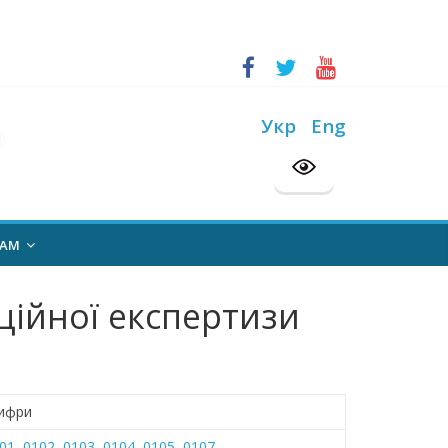
ський конкурс “Шкільна бібліотека”
Укр
Eng
на 2026/2027 н. р.
НАМ
ійної експертизи
ифри
01
,
0102
,
0103
,
0104
,
0105
,
0107