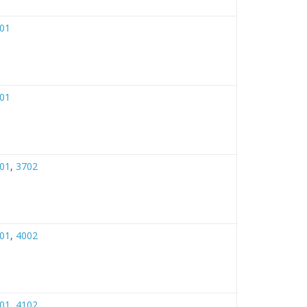
01
01
01
,
3702
01
,
4002
01
,
4102