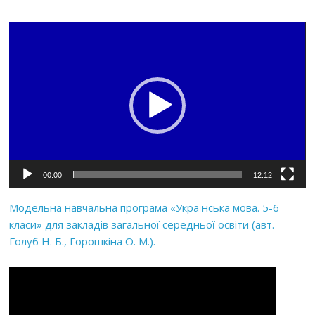
Відеопрогравач
00:00
12:12
Модельна навчальна програма «Українська мова. 5-6
класи» для закладів загальної середньої освіти (авт.
Голуб Н. Б., Горошкіна О. М.).