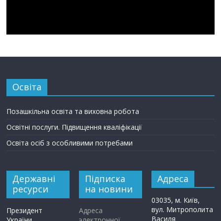
Освіта
Позашкільна освіта та виховна робота
Освітні послуги. Підвищення кваліфікації
Освіта осіб з особливими потребами
Державні
Підписка
Адреса
ресурси
на новини
03035, м. Київ,
вул. Митрополита
Президент
Адреса
Василя
України
электронної