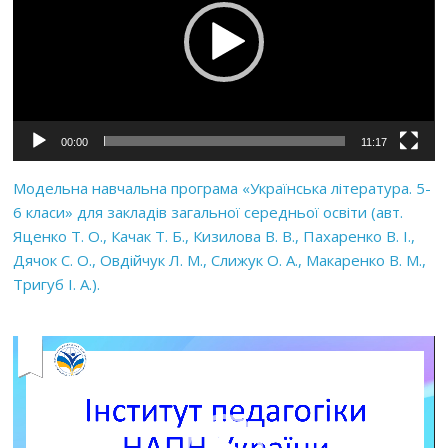
00:00
11:17
Модельна навчальна програма «Українська література. 5-
6 класи» для закладів загальної середньої освіти (авт.
Яценко Т. О., Качак Т. Б., Кизилова В. В., Пахаренко В. І.,
Дячок С. О., Овдійчук Л. М., Слижук О. А., Макаренко В. М.,
Тригуб І. А.).
Відеопрогравач