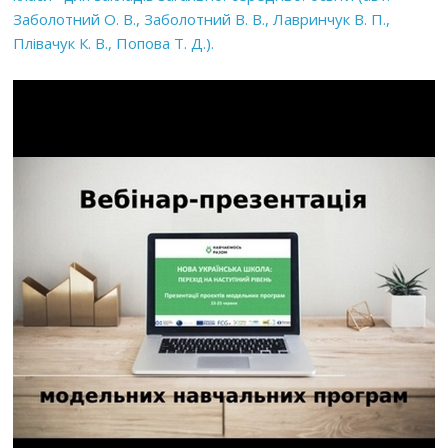
Заболотний О. В., Заболотний В. В., Лавринчук В. П.,
Плівачук К. В., Попова Т. Д.).