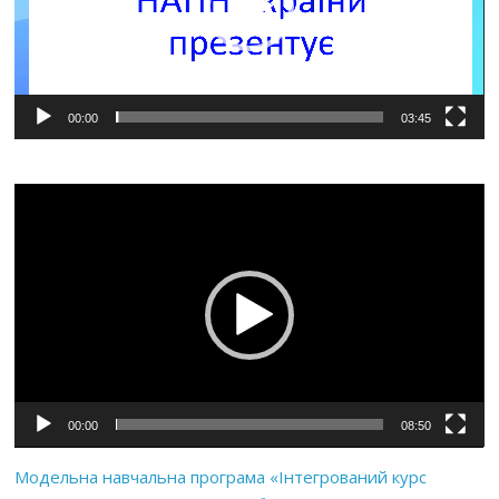
00:00
03:45
Відеопрогравач
00:00
08:50
Модельна навчальна програма «Інтегрований курс