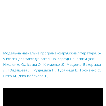
Модельна навчальна програма «Зарубіжна література. 5-
9 класи» для закладів загальної середньої освіти (авт.
Ніколенко О., Ісаєва О., Клименко Ж., Мацевко-Бекерська
Л., Юлдашева Л., Рудніцька Н., Туряниця В, Тіхоненко С.,
Вітко М., Джангобекова Т.).
Відеопрогравач