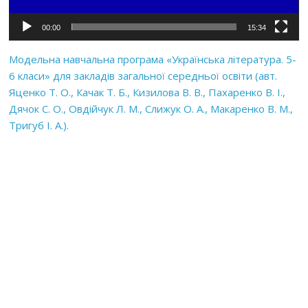
00:00
15:34
Модельна навчальна програма «Українська література. 5-
6 класи» для закладів загальної середньої освіти (авт.
Яценко Т. О., Качак Т. Б., Кизилова В. В., Пахаренко В. І.,
Дячок С. О., Овдійчук Л. М., Слижук О. А., Макаренко В. М.,
Тригуб І. А.).