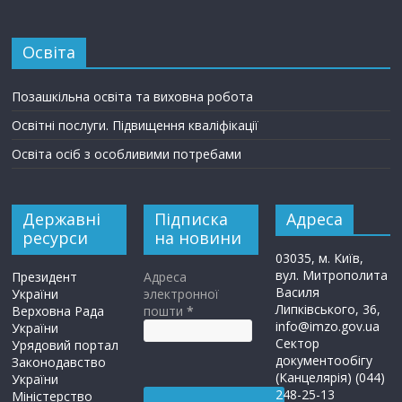
Освіта
Позашкільна освіта та виховна робота
Освітні послуги. Підвищення кваліфікації
Освіта осіб з особливими потребами
Державні
Підписка
Адреса
ресурси
на новини
03035, м. Київ,
вул. Митрополита
Президент
Адреса
Василя
України
электронної
Липківського, 36,
Верховна Рада
пошти
*
info@imzo.gov.ua
України
Сектор
Урядовий портал
документообігу
Законодавство
(Канцелярія) (044)
України
248-25-13
Міністерство