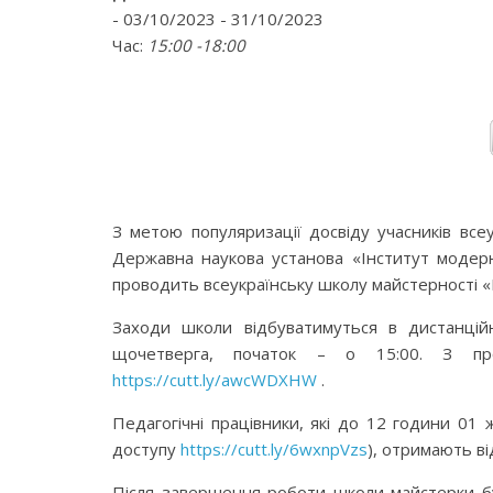
- 03/10/2023 - 31/10/2023
Час:
15:00 -18:00
З метою популяризації досвіду учасників все
Державна наукова установа «Інститут модерні
проводить всеукраїнську школу майстерності «
Заходи школи відбуватимуться в дистанцій
щочетверга, початок – о 15:00. З пр
https://cutt.ly/awcWDXHW
.
Педагогічні працівники, які до 12 години 01
доступу
https://cutt.ly/6wxnpVzs
), отримають ві
Після завершення роботи школи майстерки б