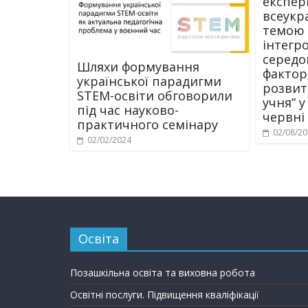
експер
всеукр
темою 
інтегр
середо
Шляхи формування
фактор
української парадигми
розвит
STEM-освіти обговорили
учня” у
під час науково-
червні 
практичного семінару
02/08/2
02/02/2024
Освіта
Позашкільна освіта та виховна робота
Освітні послуги. Підвищення кваліфікації