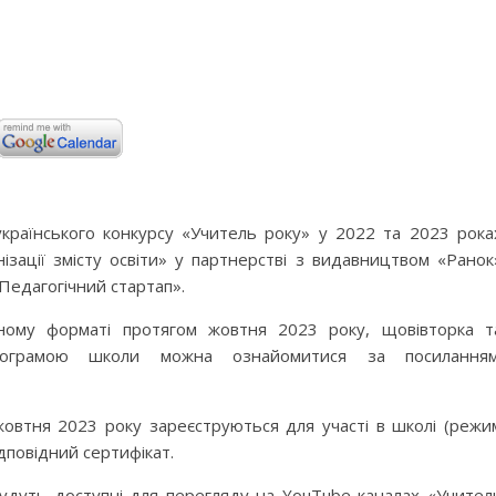
українського конкурсу «Учитель року» у 2022 та 2023 рока
зації змісту освіти» у партнерстві з видавництвом «Ранок
Педагогічний стартап».
ному форматі протягом жовтня 2023 року, щовівторка т
ограмою школи можна ознайомитися за посиланням
 жовтня 2023 року зареєструються для участі в школі (режи
дповідний сертифікат.
удуть доступні для перегляду на YouTube каналах «Учител