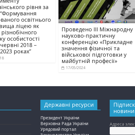
именту
аїнського рівня за
“Формування
ованого освітнього
вища ліцею як
Проведено ІІІ Міжнародну
 різнобічного
науково-практичну
ку особистості
конференцію «Прикладне
 червні 2018 –
значення фізичної та
2023 роках”
військової підготовки у
018
майбутній професії»
17/05/2024
Державні ресурси
Підписк
новини
Президент України
Верховна Рада України
Адреса эле
Урядовий портал
Законодавство України