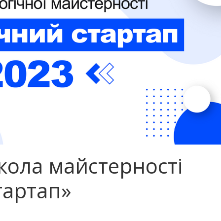
кола майстерності
тартап»