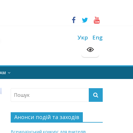
ський конкурс “Шкільна бібліотека”
Укр
Eng
на 2026/2027 н. р.
НАМ
Анонси подій та заходів
Всеукраїнський конкурс для вчителів