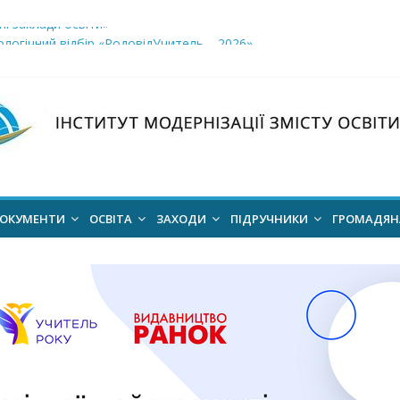
і заклади освіти»
логічний відбір «РодовідУчитель – 2026»
ів для 2026–2027 навчального року
ння проєкт наказу “Про затвердження Положення про Всеукраїн
для здобуття академічних стипендій імені Героїв Небесної Сотні 
ОКУМЕНТИ
ОСВІТА
ЗАХОДИ
ПІДРУЧНИКИ
ГРОМАДЯ