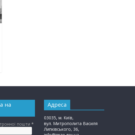
а на
Адреса
03035, м. Київ,
вул. Митрополита Василя
ктронної пошти
*
Липківського, 36,
info@imzo.gov.ua