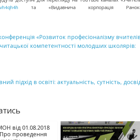
4vh4qh4h
та «Видавнича корпорація Ранок
конференція «Розвиток професіоналізму вчителі
читацької компетентності молодших школярів:
ий підхід в освіті: актуальність, сутність, досві
атись
ОН від 01.08.2018
“Про проведення