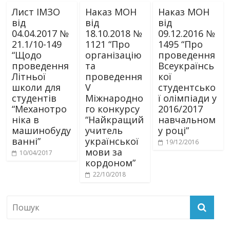
Лист ІМЗО
Наказ МОН
Наказ МОН
від
від
від
04.04.2017 №
18.10.2018 №
09.12.2016 №
21.1/10-149
1121 “Про
1495 “Про
“Щодо
організацію
проведення
проведення
та
Всеукраїнсь
Літньої
проведення
кої
школи для
V
студентсько
студентів
Міжнародно
ї олімпіади у
“Механотро
го конкурсу
2016/2017
ніка в
“Найкращий
навчальном
машинобуду
учитель
у році”
ванні”
української
19/12/2016
мови за
10/04/2017
кордоном”
22/10/2018