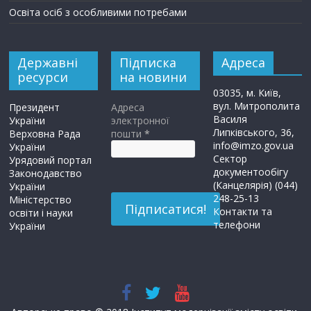
Освіта осіб з особливими потребами
Державні
Підписка
Адреса
ресурси
на новини
03035, м. Київ,
вул. Митрополита
Президент
Адреса
Василя
України
электронної
Липківського, 36,
Верховна Рада
пошти
*
info@imzo.gov.ua
України
Сектор
Урядовий портал
документообігу
Законодавство
(Канцелярія) (044)
України
248-25-13
Міністерство
Контакти та
освіти і науки
телефони
України