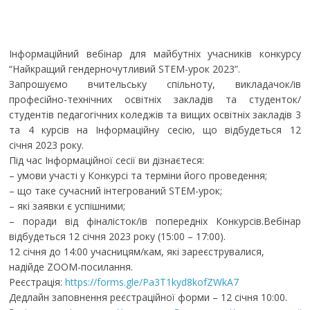
Інформаційний вебінар для майбутніх учасників конкурсу
“Найкращий гендерночутливий STEM-урок 2023”.
Запрошуємо вчительську спільноту, викладачок/ів
професійно-технічних освітніх закладів та студенток/
студентів педагогічних коледжів та вищих освітніх закладів 3
та 4 курсів на Інформаційну сесію, що відбудеться 12
січня
2023
року.
Під час Інформаційної сесії ви дізнаєтеся:
– умови участі у Конкурсі та терміни його проведення;
– що таке сучасний інтегрований STEM-урок;
– які заявки є успішними;
– поради від фіналісток/ів попередніх Конкурсів.Вебінар
відбудеться 12 січня
2023 року (
15:00 – 17:00).
12 січня до 14:00 учасницям/кам, які зареєструвалися,
надійде ZOOM-посилання.
Реєстрація:
https://forms.gle/Pa3T1kyd8kofZWkA7
Дедлайн заповнення реєстраційної форми – 12 січня 10:00.